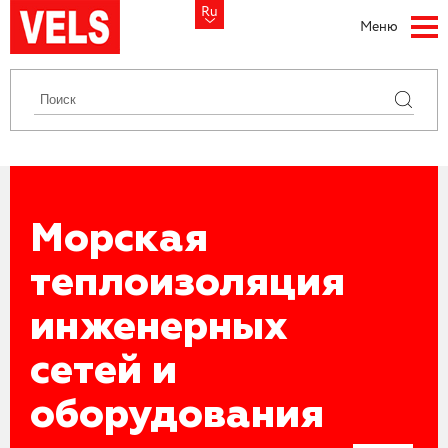
Ru
Меню
Морская
теплоизоляция
инженерных
сетей и
оборудования